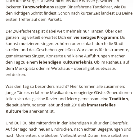
Doch keine Sorge: Du wirst nicht ins kalte Wasser geworfen. In
lockeren
Tanzworkshops
zeigen Dir erfahrene Tanzlehrer, wie Du
den richtigen Schritt findest. Schon nach kurzer Zeit landest Du Deine
ersten Treffer auf dem Parkett.
Der Zwiefachentag ist dabei weit mehr als nur Tanzen. Über den
ganzen Tag verteilt erwartet Dich ein
vielseitiges Programm
: Du
kannst musizieren, singen, zuhören oder einfach durch die Stadt
streifen und das Geschehen genießen. Workshops für Instrumente,
gemeinsames Singen, Konzerte und kleine Aufführungen machen
den Tag zu einem
lebendigen Kulturerlebnis
. Ob im Rathaus, auf
dem Marktplatz oder im Wirtshaus – überall gibt es etwas zu
entdecken.
Was den Tag so besonders macht? Hier kommen alle zusammen:
junge Tänzer, erfahrene Musikanten, neugierige Gäste. Generationen
teilen sich das gleiche Revier und feiern gemeinsam eine
Tradition
,
die seit Jahrhunderten lebt und seit 2016 als
immaterielles
Kulturerbe
anerkannt ist.
Und Du? Du bist mittendrin in der lebendigen
Kultur
der Oberpfalz.
Auf der Jagd nach neuen Eindrücken, nach echten Begegnungen und
nach Momenten, die bleiben. Vielleicht wirst Du am Ende selbst ein