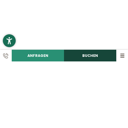
ANFRAGEN
BUCHEN
KONTAKT
Ruf uns an!
+49 9492 6060
Schreib eine E-Mail!
info@
romantikhotelhirschen.
de
|
Romantik Hotel Hirschen