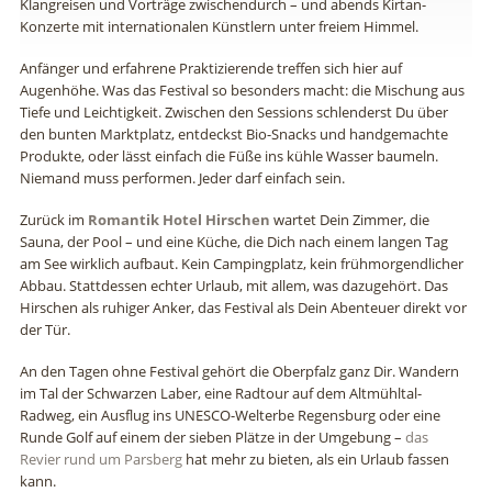
Klangreisen und Vorträge zwischendurch – und abends Kirtan-
Konzerte mit internationalen Künstlern unter freiem Himmel.
Anfänger und erfahrene Praktizierende treffen sich hier auf
Augenhöhe. Was das Festival so besonders macht: die Mischung aus
Tiefe und Leichtigkeit. Zwischen den Sessions schlenderst Du über
den bunten Marktplatz, entdeckst Bio-Snacks und handgemachte
Produkte, oder lässt einfach die Füße ins kühle Wasser baumeln.
Niemand muss performen. Jeder darf einfach sein.
Zurück im
Romantik Hotel Hirschen
wartet Dein Zimmer, die
Sauna, der Pool – und eine Küche, die Dich nach einem langen Tag
am See wirklich aufbaut. Kein Campingplatz, kein frühmorgendlicher
Abbau. Stattdessen echter Urlaub, mit allem, was dazugehört. Das
Hirschen als ruhiger Anker, das Festival als Dein Abenteuer direkt vor
der Tür.
An den Tagen ohne Festival gehört die Oberpfalz ganz Dir. Wandern
im Tal der Schwarzen Laber, eine Radtour auf dem Altmühltal-
Radweg, ein Ausflug ins UNESCO-Welterbe Regensburg oder eine
Runde Golf auf einem der sieben Plätze in der Umgebung –
das
Revier rund um Parsberg
hat mehr zu bieten, als ein Urlaub fassen
kann.