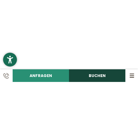
ANFRAGEN
BUCHEN
KONTAKT
Ruf uns an!
+49 9492 6060
Schreib eine E-Mail!
info@
romantikhotelhirschen.
de