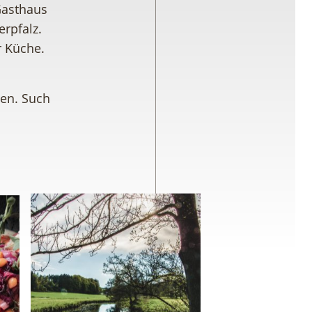
Gasthaus
erpfalz.
 Küche.
hen. Such