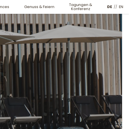
Tagungen &
DE
//
EN
ences
Genuss & Feiern
Konferenz