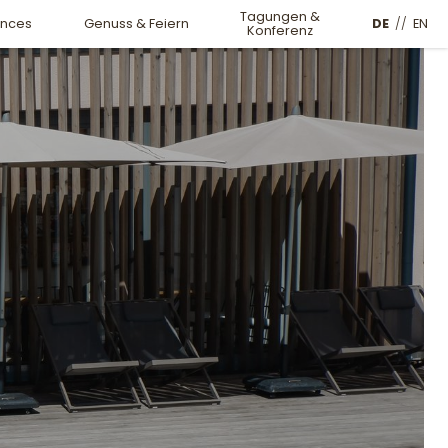
Tagungen &
DE
//
EN
ences
Genuss & Feiern
Konferenz