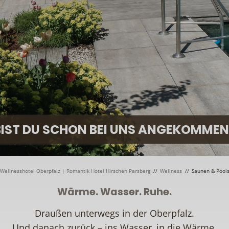
BIST DU SCHON BEI UNS ANGEKOMMEN
Wellnesshotel Oberpfalz | Romantik Hotel Hirschen Parsberg
//
Wellness
//
Saunen & Pool
Wärme. Wasser. Ruhe.
Draußen unterwegs in der Oberpfalz.
Und danach zurück – ins Wasser, in die Wärme.