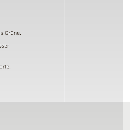
ns Grüne.
sser
rte.