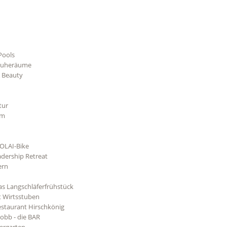
Pools
Ruheräume
 Beauty
tur
um
OLAI-Bike
dership Retreat
ern
as Langschläferfrühstück
t Wirtsstuben
staurant Hirschkönig
obb - die BAR