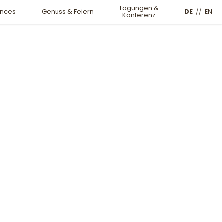
Tagungen &
DE
//
EN
ences
Genuss & Feiern
Konferenz