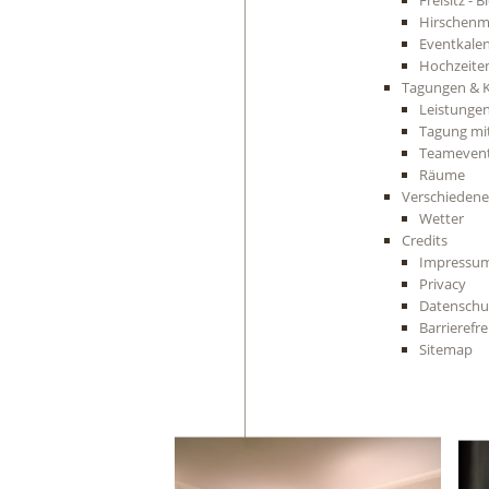
Freisitz - 
Hirschenm
Eventkale
Hochzeite
Tagungen & 
Leistungen
Tagung mi
Teameven
Räume
Verschiedene
Wetter
Credits
Impressu
Privacy
Datenschut
Barrierefre
Sitemap