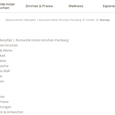
tik Hotel
Zimmer & Preise
Wellness
Experi
rschen
Wellnesshotel Oberpfalz | Romantik Hotel Hirschen Parsberg
//
Credits
//
Sitemap
berpfalz | Romantik Hotel Hirschen Parsberg
el Hirschen
 & Werte
keit
eise
gazine
ia Wall
ie
gen
ise
Preise
istungen
gen & Antworten