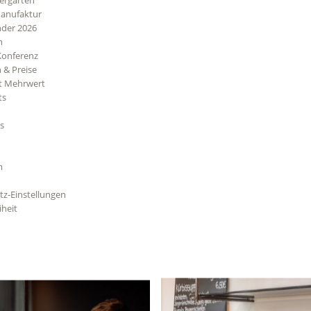
Biergarten
anufaktur
nder 2026
n
Konferenz
 & Preise
t Mehrwert
ts
s
m
z-Einstellungen
iheit