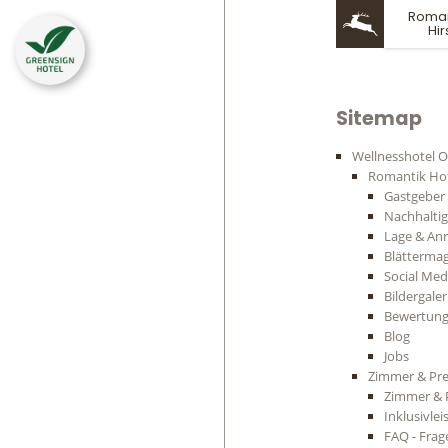
Roman
Hi
Sitemap
Wellnesshotel O
Romantik Hot
Gastgeber
Nachhaltig
Lage & Anr
Blätterma
Social Med
Bildergaler
Bewertun
Blog
Jobs
Zimmer & Pre
Zimmer & 
Inklusivle
FAQ - Fra