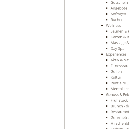
Gutschein
Angebote
Anfragen
Buchen
Wellness
Saunen & 
Garten & 
Massage &
Day Spa
Experiences
Aktiv & Na
Fitnessra
Golfen
Kultur
Rent a NIC
Mental Lea
Genuss & Fei
Frühstück
Brunch - d
Restauran
Gourmetre
Hirschenbl