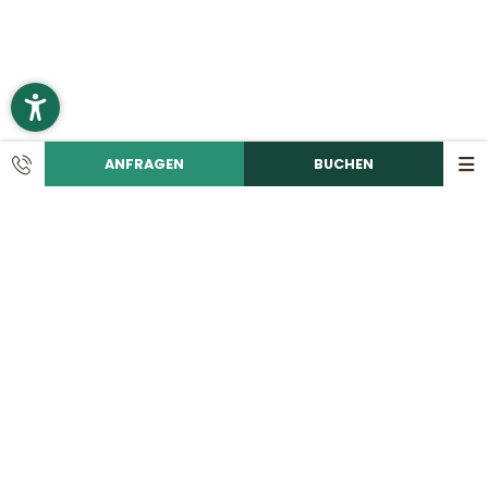
ANFRAGEN
BUCHEN
KONTAKT
Ruf uns an!
+49 9492 6060
Schreib eine E-Mail!
info@
romantikhotelhirschen.
de