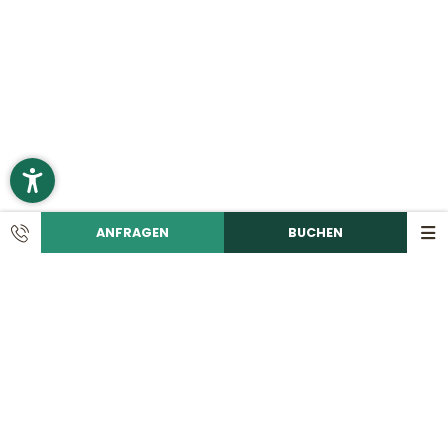
ANFRAGEN
BUCHEN
KONTAKT
Ruf uns an!
+49 9492 6060
Schreib eine E-Mail!
info@
romantikhotelhirschen.
de
|