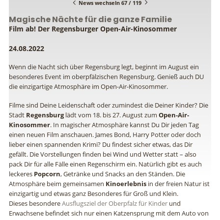
News wechseln 67 / 119
Magische Nächte für die ganze Familie
Film ab! Der Regensburger Open-Air-Kinosommer
24.08.2022
Wenn die Nacht sich über Regensburg legt, beginnt im August ein
besonderes Event im oberpfälzischen Regensburg. Genieß auch DU
die einzigartige Atmosphäre im Open-Air-Kinosommer.
Filme sind Deine Leidenschaft oder zumindest die Deiner Kinder? Die
Stadt
Regensburg
lädt vom 18. bis 27. August zum
Open-Air-
Kinosommer
. In magischer Atmosphäre kannst Du Dir jeden Tag
einen neuen Film anschauen. James Bond, Harry Potter oder doch
lieber einen spannenden Krimi? Du findest sicher etwas, das Dir
gefällt. Die Vorstellungen finden bei Wind und Wetter statt – also
pack Dir für alle Fälle einen Regenschirm ein. Natürlich gibt es auch
leckeres
Popcorn
, Getränke und Snacks an den Ständen. Die
Atmosphäre beim gemeinsamen
Kinoerlebnis
in der freien Natur ist
einzigartig und etwas ganz Besonderes für Groß und Klein.
Dieses besondere
Ausflugsziel der Oberpfalz für Kinder
und
Erwachsene befindet sich nur einen Katzensprung mit dem Auto von