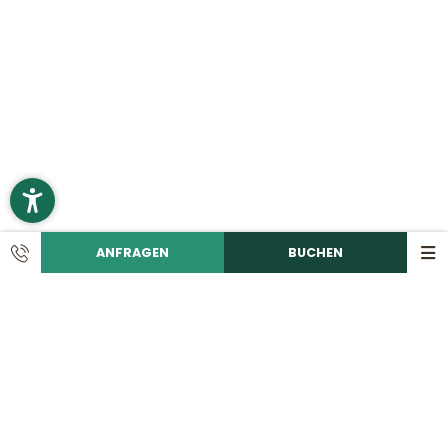
ANFRAGEN
BUCHEN
KONTAKT
Ruf uns an!
+49 9492 6060
Schreib eine E-Mail!
info@
romantikhotelhirschen.
de