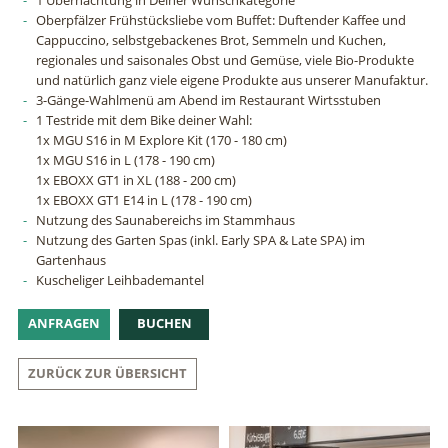
1 Übernachtung in Deiner Wunschkategorie
Oberpfälzer Frühstücksliebe vom Buffet: Duftender Kaffee und
Cappuccino, selbstgebackenes Brot, Semmeln und Kuchen,
regionales und saisonales Obst und Gemüse, viele Bio-Produkte
und natürlich ganz viele eigene Produkte aus unserer Manufaktur.
3-Gänge-Wahlmenü am Abend im Restaurant Wirtsstuben
1 Testride mit dem Bike deiner Wahl:
1x MGU S16 in M Explore Kit (170 - 180 cm)
1x MGU S16 in L (178 - 190 cm)
1x EBOXX GT1 in XL (188 - 200 cm)
1x EBOXX GT1 E14 in L (178 - 190 cm)
Nutzung des Saunabereichs im Stammhaus
Nutzung des Garten Spas (inkl. Early SPA & Late SPA) im
Gartenhaus
Kuscheliger Leihbademantel
ANFRAGEN
BUCHEN
ZURÜCK ZUR ÜBERSICHT