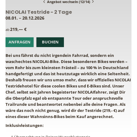
Angebot wechseln (12/14)
NICOLAI Testride - 2 Tage
08.01. – 20.12.2026
219,— €
ab
ANFRAGEN
BUCHEN
Bei uns fährst du nicht irgendein Fahrrad, sondern ein
waschechtes NICOLAI-Bike. Diese besonderen Bikes werden –
vom Rohr bis zum kleinsten Frästeil – zu 100 % in Deutschland
handgefertigt und das ist heutzutage wirklich eine Seltenheit.
Deshalb freuen wir uns umso mehr, dass wir offizielles NICOLAI
Testridehotel für diese coolen Bikes und E-Bikes sind. Unser
Chef, selbst seit Jahren begeisterter NICOLAIfahrer, zeigt Dir
die Oberpfalz egal ob entspannte Tour oder anspruchsvolle
Trailrunde und beantwortet nebenbei alle deine Fragen. Als
wäre das noch nicht genug, wird dir der Testride (219,- €) auf
eines dieser Wahnsinns-Bikes beim Kauf angerechnet.
Inklusivleistungen: