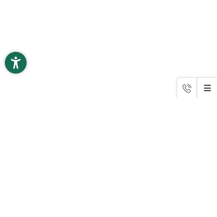
KONTAKT
Ruf uns an!
+49 9492 6060
Schreib eine E-Mail!
info@
romantikhotelhirschen.
de
|
Romantik Hotel Hirschen