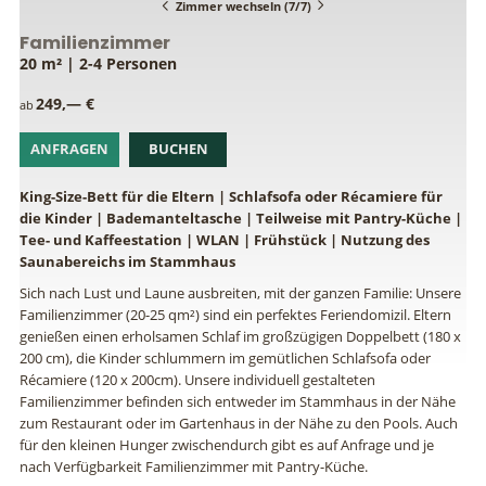
Zimmer wechseln (7/7)
Familienzimmer
20 m² | 2-4 Personen
249,— €
ab
ANFRAGEN
BUCHEN
King-Size-Bett für die Eltern | Schlafsofa oder Récamiere für
die Kinder | Bademanteltasche | Teilweise mit Pantry-Küche |
Tee- und Kaffeestation | WLAN | Frühstück | Nutzung des
Saunabereichs im Stammhaus
Sich nach Lust und Laune ausbreiten, mit der ganzen Familie: Unsere
Familienzimmer (20-25 qm²) sind ein perfektes Feriendomizil. Eltern
genießen einen erholsamen Schlaf im großzügigen Doppelbett (180 x
200 cm), die Kinder schlummern im gemütlichen Schlafsofa oder
Récamiere (120 x 200cm). Unsere individuell gestalteten
Familienzimmer befinden sich entweder im Stammhaus in der Nähe
zum Restaurant oder im Gartenhaus in der Nähe zu den Pools. Auch
für den kleinen Hunger zwischendurch gibt es auf Anfrage und je
nach Verfügbarkeit Familienzimmer mit Pantry-Küche.