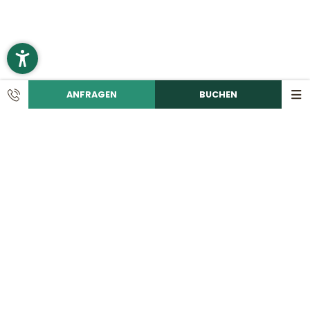
ANFRAGEN
BUCHEN
KONTAKT
Ruf uns an!
+49 9492 6060
Schreib eine E-Mail!
info@
romantikhotelhirschen.
de
|
Romantik Hotel Hirschen
Marktstraße 1a // 92331 Parsberg
Oberpfalz // Bayern // Deutschland