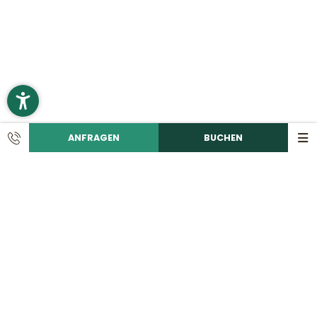
ANFRAGEN
BUCHEN
KONTAKT
Ruf uns an!
+49 9492 6060
Schreib eine E-Mail!
info@
romantikhotelhirschen.
de
|
Romantik Hotel Hirschen