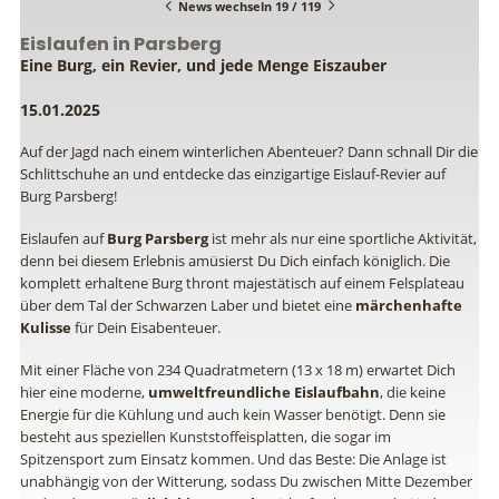
News wechseln 19 / 119
Eislaufen in Parsberg
Eine Burg, ein Revier, und jede Menge Eiszauber
15.01.2025
Auf der Jagd nach einem winterlichen Abenteuer? Dann schnall Dir die
Schlittschuhe an und entdecke das einzigartige Eislauf-Revier auf
Burg Parsberg!
Eislaufen auf
Burg Parsberg
ist mehr als nur eine sportliche Aktivität,
denn bei diesem Erlebnis amüsierst Du Dich einfach königlich. Die
komplett erhaltene Burg thront majestätisch auf einem Felsplateau
über dem Tal der Schwarzen Laber und bietet eine
märchenhafte
Kulisse
für Dein Eisabenteuer.
Mit einer Fläche von 234 Quadratmetern (13 x 18 m) erwartet Dich
hier eine moderne,
umweltfreundliche Eislaufbahn
, die keine
Energie für die Kühlung und auch kein Wasser benötigt. Denn sie
besteht aus speziellen Kunststoffeisplatten, die sogar im
Spitzensport zum Einsatz kommen. Und das Beste: Die Anlage ist
unabhängig von der Witterung, sodass Du zwischen Mitte Dezember