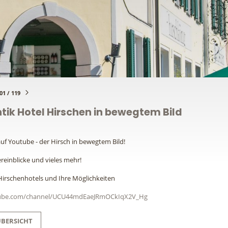
1 / 119
ik Hotel Hirschen in bewegtem Bild
uf Youtube - der Hirsch in bewegtem Bild!
reinblicke und vieles mehr!
Hirschenhotels und Ihre Möglichkeiten
tube.com/channel/UCU44mdEaeJRmOCkIqX2V_Hg
ÜBERSICHT