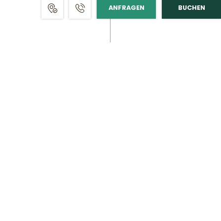
ANFRAGEN
BUCHEN
Wild auf Neuigkeiten?
Melde Dich zu unserem Newsletter an,
um immer topinformiert zu sein.
Jetzt anmelden
map
//
USt-IdNr: DE133516194
//
© 2026