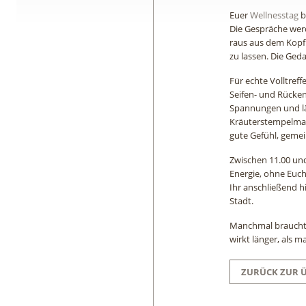
Euer
Wellnesstag
b
Die Gespräche werd
raus aus dem Kopf
zu lassen. Die Geda
Für echte Volltref
Seifen- und Rücke
Spannungen und läs
Kräuterstempelmas
gute Gefühl, geme
Zwischen 11.00 und
Energie, ohne Euch
Ihr anschließend h
Stadt.
Manchmal braucht 
wirkt länger, als m
ZURÜCK ZUR 