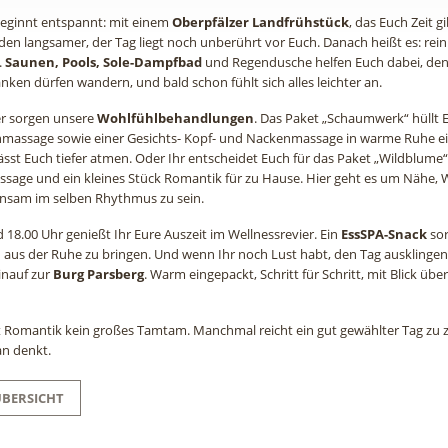
eginnt entspannt: mit einem
Oberpfälzer Landfrühstück
, das Euch Zeit 
en langsamer, der Tag liegt noch unberührt vor Euch. Danach heißt es: rein
.
Saunen, Pools, Sole-Dampfbad
und Regendusche helfen Euch dabei, den 
nken dürfen wandern, und bald schon fühlt sich alles leichter an.
fer sorgen unsere
Wohlfühlbehandlungen
. Das Paket „Schaumwerk“ hüllt 
nmassage sowie einer Gesichts- Kopf- und Nackenmassage in warme Ruhe ein
st Euch tiefer atmen. Oder Ihr entscheidet Euch für das Paket „Wildblume“
sage und ein kleines Stück Romantik für zu Hause. Hier geht es um Nähe,
insam im selben Rhythmus zu sein.
 18.00 Uhr genießt Ihr Eure Auszeit im Wellnessrevier. Ein
EssSPA-Snack
sor
 aus der Ruhe zu bringen. Und wenn Ihr noch Lust habt, den Tag ausklingen 
inauf zur
Burg Parsberg
. Warm eingepackt, Schritt für Schritt, mit Blick übe
Romantik kein großes Tamtam. Manchmal reicht ein gut gewählter Tag zu z
an denkt.
ÜBERSICHT