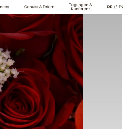
Tagungen &
DE
//
EN
ences
Genuss & Feiern
Konferenz