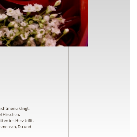
lichtmenü klingt,
l Hirschen
,
ten ins Herz trifft.
ngsmensch, Du und